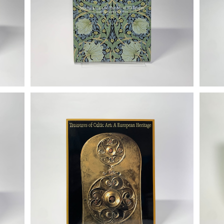
と英国の壁紙展ー美しい生活をもとめて」図
¥2,000
録
「ケルト美術展 古代ヨーロッパの至宝」図録
「藤
¥900