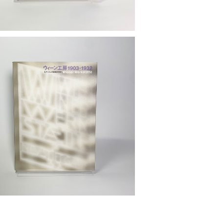
ィーン工房 1903-1932：モダニズムの装
飾的精神」展図録
¥900