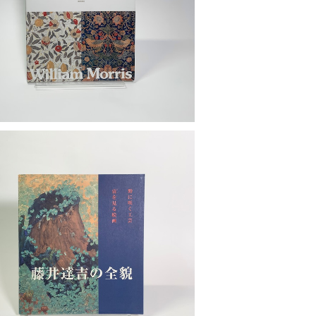
タイル・壁紙」展図録
¥900
井達吉の全貌 野に咲く工芸、宙を見る絵
画」展図録
¥1,500