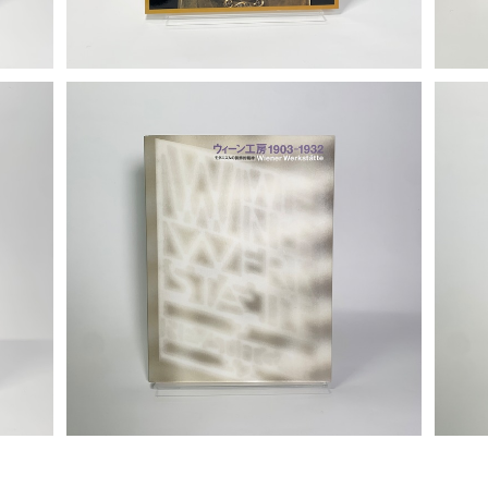
ード・
「ウィーン工房 1903-1932：モダニズムの装
「ウ
飾的精神」展図録
¥1,800