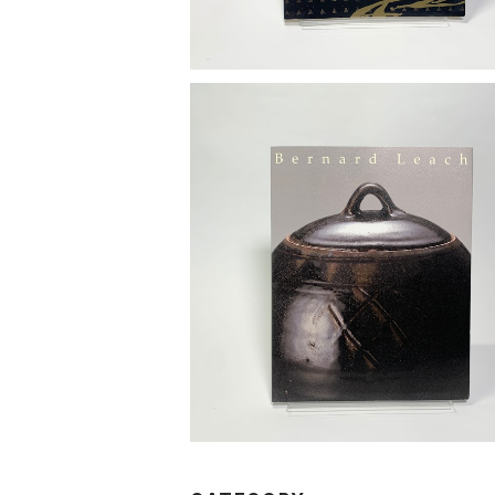
「東と西の出会い 生誕125年 バーナ
リーチ」展図録
¥1,500