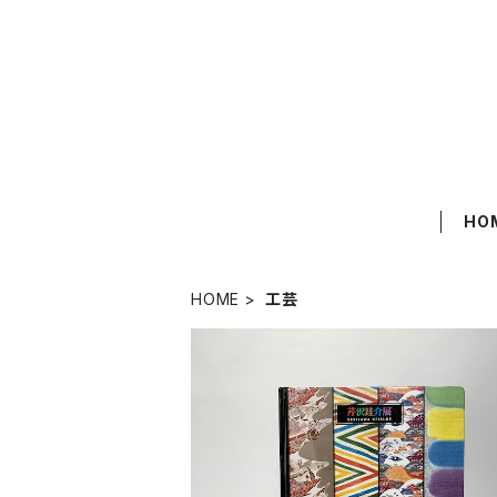
HO
HOME
工芸
「生誕110年 芹沢銈介展」図録