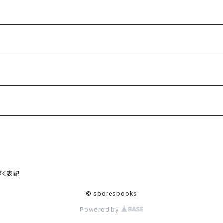
づく表記
© sporesbooks
Powered by