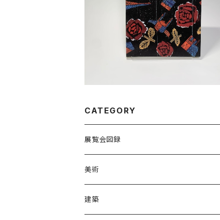
ファッション・絵画」展図録
¥1,500
CATEGORY
展覧会図録
国内
美術
海外
建築