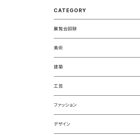
CATEGORY
展覧会図録
国内
美術
海外
建築
工芸
ファッション
デザイン