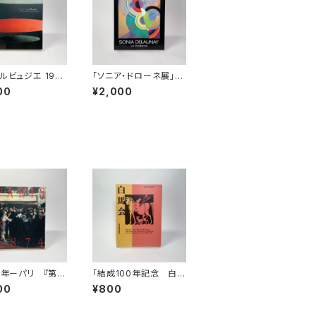
コルビュジエ 199
「ソニア・ドローネ展」図
997」展図録
録
00
¥2,000
74年ーパリ 『第一
「結成100年記念 白馬
派展』とその時
会 明治洋画の新風」
00
¥800
図録
展図録