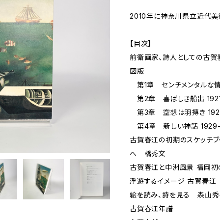
2010年に神奈川県立近代
【目次】
前衛画家、詩人としての古賀
図版
第1章 センチメンタルな情調 
第2章 喜ばしき船出 1921
第3章 空想は羽摶き 1926
第4章 新しい神話 1929-
古賀春江の初期のスケッチブ
へ 橋秀文
古賀春江と中洲風景 福岡初
浮遊するイメージ 古賀春江
絵を読み、詩を見る 森山秀
古賀春江年譜