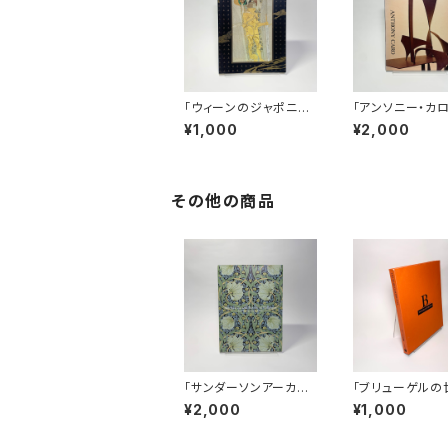
「ウィーンのジャポニス
「アンソニー・カ
ム」展図録
録
¥1,000
¥2,000
その他の商品
「サンダーソンアーカイ
「ブリューゲルの
ブ ウィリアム・モリス
展図録
¥2,000
¥1,000
と英国の壁紙展ー美し
い生活をもとめて」図録