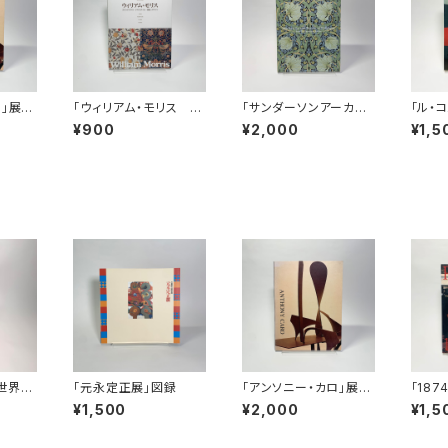
ロ」展図
「ウィリアム・モリス ス
「サンダーソンアーカイ
「ル・
テンドグラス・テキスタ
ブ ウィリアム・モリス
6‐1
¥900
¥2,000
¥1,5
イル・壁紙」展図録
と英国の壁紙展ー美し
い生活をもとめて」図録
世界」
「元永定正展」図録
「アンソニー・カロ」展図
「18
録
回印象
¥1,500
¥2,000
¥1,5
代」展