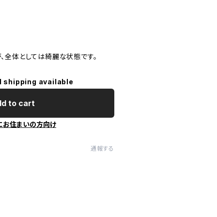
、全体としては綺麗な状態です。
l shipping available
d to cart
にお住まいの方向け
通報する