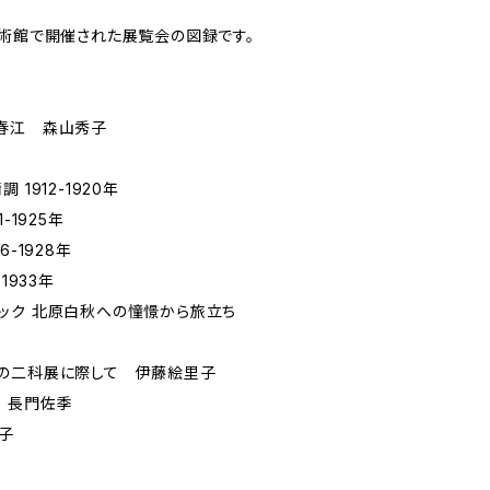
美術館で開催された展覧会の図録です。
春江 森山秀子
1912-1920年
-1925年
-1928年
1933年
ック 北原白秋への憧憬から旅立ち
の二科展に際して 伊藤絵里子
 長門佐季
子