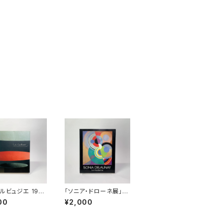
コルビュジエ 199
「ソニア・ドローネ展」図
997」展図録
録
00
¥2,000