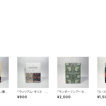
ロ」展図
「ウィリアム・モリス ス
「サンダーソンアーカイ
「ル・
テンドグラス・テキスタ
ブ ウィリアム・モリス
6‐1
¥900
¥2,000
¥1,5
イル・壁紙」展図録
と英国の壁紙展ー美し
い生活をもとめて」図録