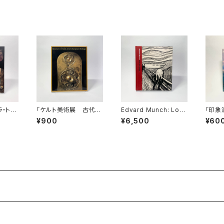
ラ・トゥ
「ケルト美術展 古代ヨ
Edvard Munch: Lov
「印象
ーロッパの至宝」図録
e and Angst
絵画の
¥900
¥6,500
¥60