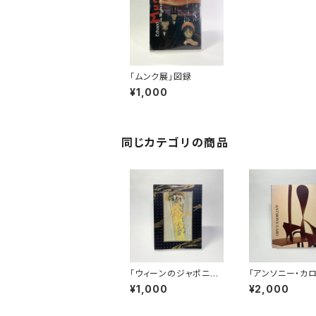
「ムンク展」図録
¥1,000
同じカテゴリの商品
「ウィーンのジャポニス
「アンソニー・カ
ム」展図録
録
¥1,000
¥2,000