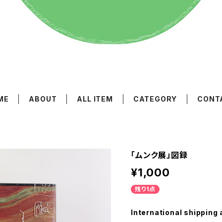
ME
ABOUT
ALL ITEM
CATEGORY
CONT
「ムンク展」図録
¥1,000
残り1点
International shipping 