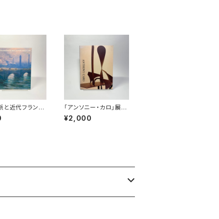
派と近代フランス
「アンソニー・カロ」展図
系譜」展図録
録
0
¥2,000