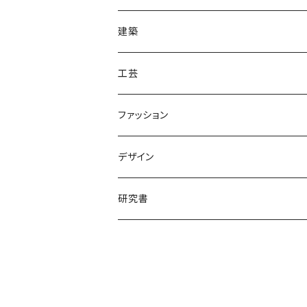
海外
建築
工芸
ファッション
デザイン
研究書