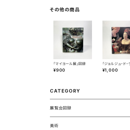
その他の商品
「マイヨール展」図録
「ジョルジュ・ド・
ール」展図録
¥900
¥1,000
CATEGORY
展覧会図録
国内
美術