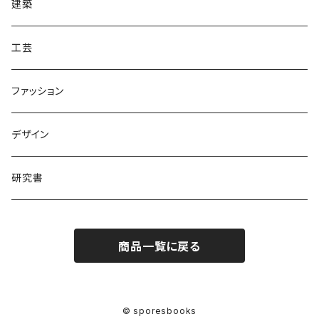
海外
建築
工芸
ファッション
デザイン
研究書
商品一覧に戻る
© sporesbooks