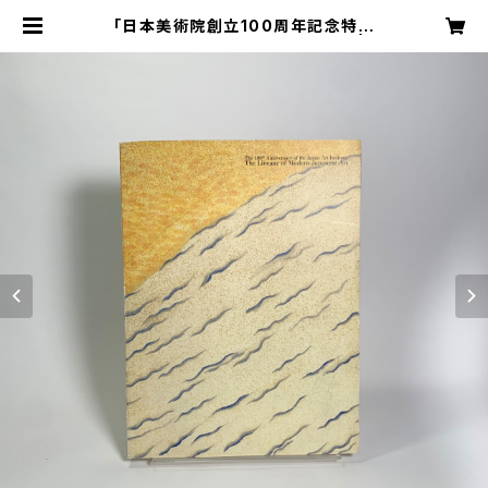
「日本美術院創立100周年記念特別
展 近代日本美術の軌跡」展図録 | s
poresbooks