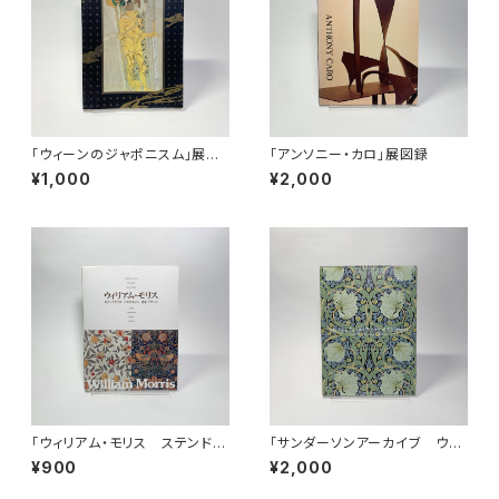
「ウィーンのジャポニスム」展図
「アンソニー・カロ」展図録
録
¥1,000
¥2,000
「ウィリアム・モリス ステンドグ
「サンダーソンアーカイブ ウィ
ラス・テキスタイル・壁紙」展図録
リアム・モリスと英国の壁紙展ー
¥900
¥2,000
美しい生活をもとめて」図録