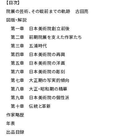
【目次】
院展の芸術、その戦前までの軌跡 古田亮
図版・解説
第一章 日本美術院創立前後
第二章 前期院展を支えた作家たち
第三章 五浦時代
第四章 日本美術院の再興
第五章 日本美術院の洋画
第六章 日本美術院の彫刻
第七章 大正期の写実的傾向
第八章 大正・昭和期の精華
第九章 日本美術院の個性派
第十章 伝統と革新
作家略歴
年表
出品目録