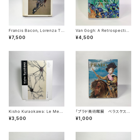
Francis Bacon, Lorenza Tr
Van Gogh: A Retrospectiv
ucchi, Thames & Hudson, 1
e, edited by Susan Alyson
¥7,500
¥4,500
976
Stein, Park Lanes, 1986
Kisho Kuraokawa: Le Meta
「プラド美術館展 ベラスケスと
bolisme 1960-1975 / 黒川
絵画の栄光」図録
¥3,500
¥1,000
紀章 メタボリスム