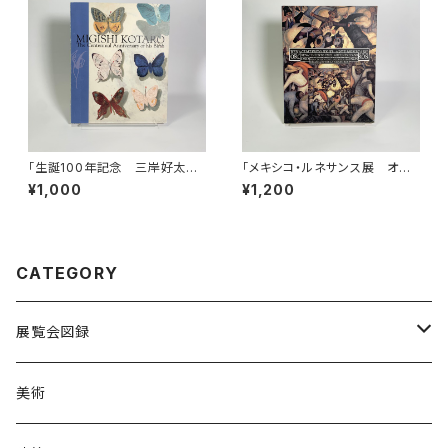
「生誕100年記念 三岸好太郎
「メキシコ・ルネサンス展 オロ
展」図録
スコ、リベラ、シケイロスー革命
¥1,000
¥1,200
と芸術のダイナミズム」図録
CATEGORY
展覧会図録
国内
美術