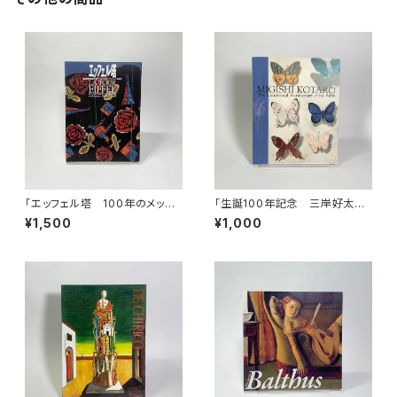
「エッフェル塔 100年のメッセ
「生誕100年記念 三岸好太郎
ージ 建築・ファッション・絵画」
展」図録
¥1,500
¥1,000
展図録