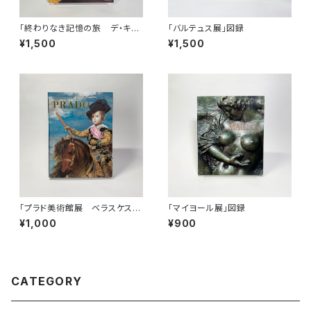
「終わりなき記憶の旅 デ・キリ
「バルテュス展」図録
コ」展図録
¥1,500
¥1,500
「プラド美術館展 ベラスケスと
「マイヨール展」図録
絵画の栄光」図録
¥1,000
¥900
CATEGORY