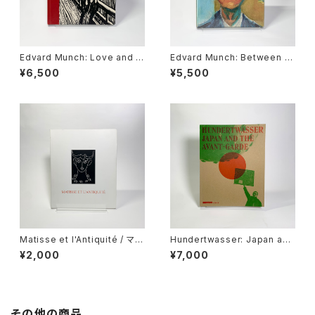
Edvard Munch: Love and A
Edvard Munch: Between th
ngst
e Clock and the Bed
¥6,500
¥5,500
Matisse et l'Antiquité / マテ
Hundertwasser: Japan and
ィスと古代
the Avant-Garde
¥2,000
¥7,000
その他の商品