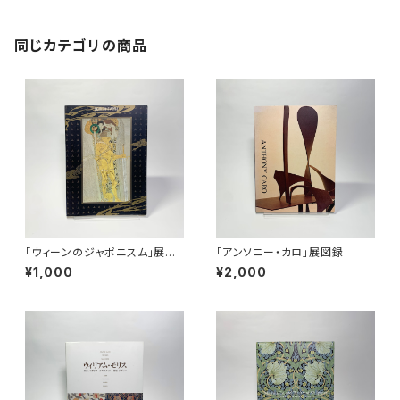
同じカテゴリの商品
「ウィーンのジャポニスム」展図
「アンソニー・カロ」展図録
録
¥1,000
¥2,000