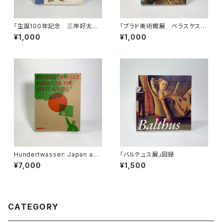
「生誕100年記念 三岸好太郎
「プラド美術館展 ベラスケスと
展」図録
絵画の栄光」図録
¥1,000
¥1,000
Hundertwasser: Japan and
「バルテュス展」図録
the Avant-Garde
¥7,000
¥1,500
CATEGORY