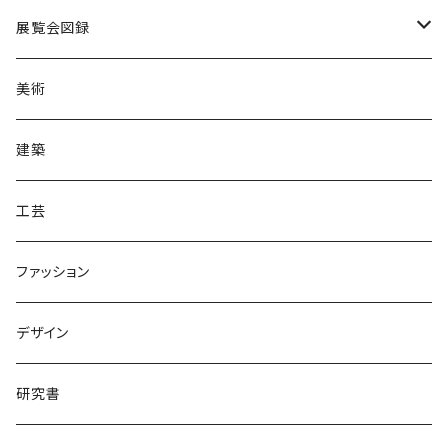
展覧会図録
国内
美術
海外
建築
工芸
ファッション
デザイン
研究書