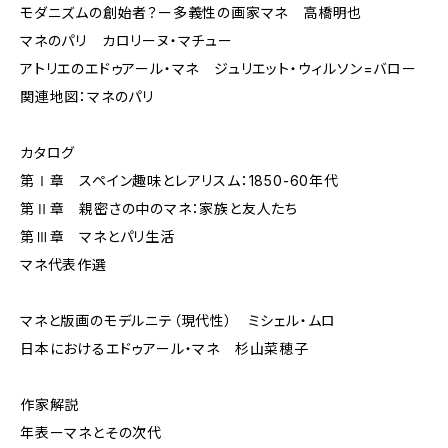
モダニズムの創始者？ー多義性の画家マネ 高橋明也
マネのパリ カロリーヌ・マチュー
アトリエのエドゥアール・マネ ジュリエット・ウィルソン=バロー
関連地図：マネのパリ
カタログ
第Ⅰ章 スペイン趣味とレアリスム：1850-60年代
第Ⅱ章 親密さの中のマネ：家族と友人たち
第Ⅲ章 マネとパリ生活
マネ代表作選
マネと版画のモデルニテ（現代性） ミシェル・ムロ
日本におけるエドゥアール・マネ 杉山菜穂子
作家解説
年表ーマネとその次代